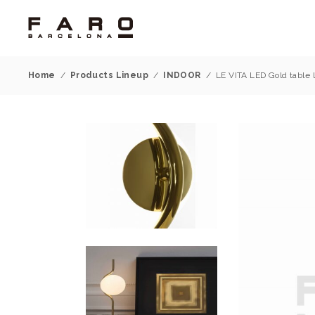
Home
/
Products Lineup
/
INDOOR
/
LE VITA LED Gold table