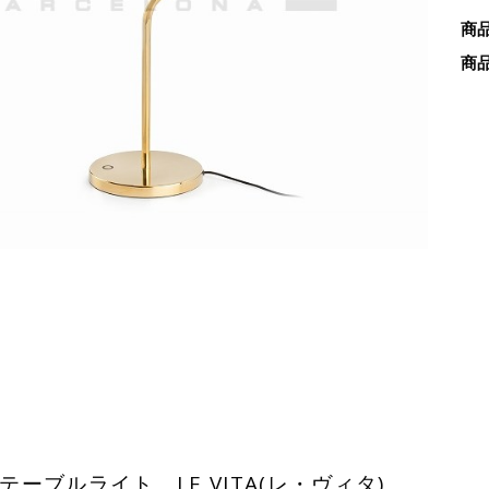
商
商
ブルライト LE VITA(レ・ヴィタ)