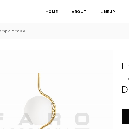
HOME
ABOUT
LINEUP
 lamp dimmable
L
T
D