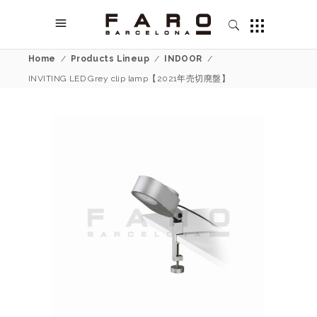
Home
/
Products Lineup
/
INDOOR
/
INVITING LED Grey clip lamp【2021年売切廃盤】