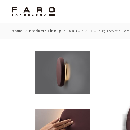
Home
/
Products Lineup
/
INDOOR
/
TOU Burgundy wall lam