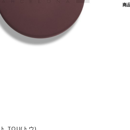
商
TOU(トウ)