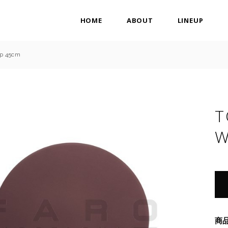
HOME
ABOUT
LINEUP
p 45cm
T
W
商