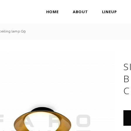
HOME
ABOUT
LINEUP
ceiling lamp G9
S
B
C