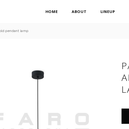
HOME
ABOUT
LINEUP
old pendant lamp
P
A
L