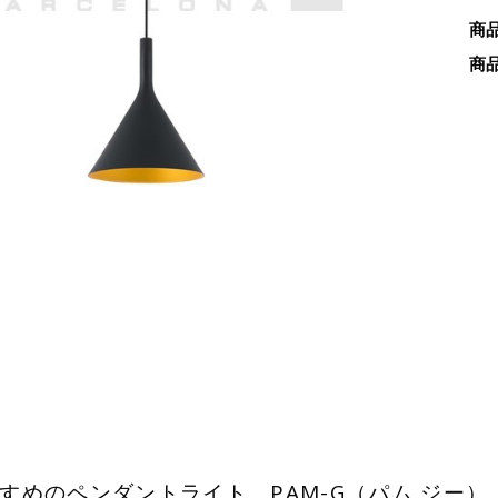
商
商
めのペンダントライト PAM-G（パム ジー）