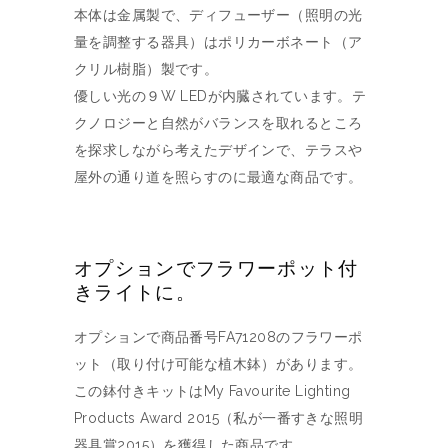
本体は金属製で、ディフューザー（照明の光
量を調整する器具）はポリカーボネート（ア
クリル樹脂）製です。
優しい光の９W LEDが内臓されています。テ
クノロジーと自然がバランスを取れるところ
を探求しながら考えたデザインで、テラスや
屋外の通り道を照らすのに最適な商品です。
オプションでフラワーポット付
きライトに。
オプションで商品番号FA71208のフラワーポ
ット（取り付け可能な植木鉢）があります。
この鉢付きキットはMy Favourite Lighting
Products Award 2015（私が一番すきな照明
器具賞2015）を獲得した商品です。