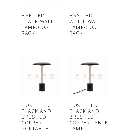
ONLINE
ONLINE
HAN LED
HAN LED
BLACK WALL
WHITE WALL
SHOP
SHOP
LAMP/COAT
LAMP/COAT
RACK
RACK
ONLINE
ONLINE
HOSHI LED
HOSHI LED
BLACK AND
BLACK AND
SHOP
SHOP
BRUSHED
BRUSHED
COPPER
COPPER TABLE
PORTABLE
LAMP