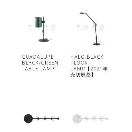
ONLINE
ONLINE
GUADALUPE
HALO BLACK
BLACK/GREEN
FLOOR
SHOP
SHOP
TABLE LAMP
LAMP【2021年
売切廃盤】