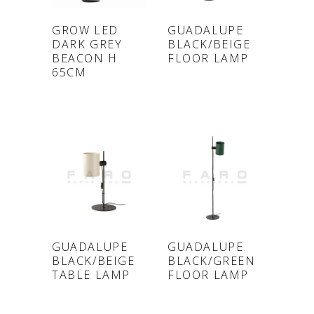
ONLINE
ONLINE
GROW LED
GUADALUPE
DARK GREY
BLACK/BEIGE
SHOP
SHOP
BEACON H
FLOOR LAMP
65CM
ONLINE
ONLINE
GUADALUPE
GUADALUPE
BLACK/BEIGE
BLACK/GREEN
SHOP
SHOP
TABLE LAMP
FLOOR LAMP