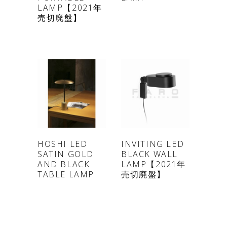
LAMP【2021年
売切廃盤】
ONLINE
ONLINE
HOSHI LED
INVITING LED
SATIN GOLD
BLACK WALL
SHOP
SHOP
AND BLACK
LAMP【2021年
TABLE LAMP
売切廃盤】